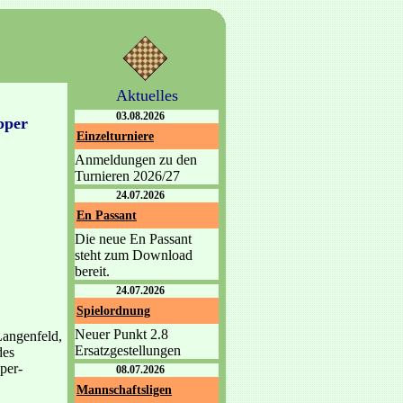
Aktuelles
03.08.2026
pper
Einzelturniere
Anmeldungen zu den
Turnieren 2026/27
24.07.2026
En Passant
Die neue En Passant
steht zum Download
bereit.
24.07.2026
Spielordnung
Neuer Punkt 2.8
Langenfeld,
Ersatzgestellungen
des
per-
08.07.2026
Mannschaftsligen