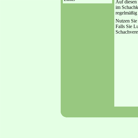
Auf diesen 
im Schachkr
regelmäßig 
Nutzen Sie 
Falls Sie 
Schachverei