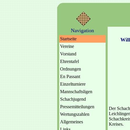
Navigation
Startseite
Wil
Vereine
Vorstand
Ehrentafel
Ordnungen
En Passant
Einzelturniere
Mannschaftsligen
Schachjugend
Pressemitteilungen
Der Schach
Leichlinge
Wertungszahlen
Schachkreis
Allgemeines
Kreises.
Links