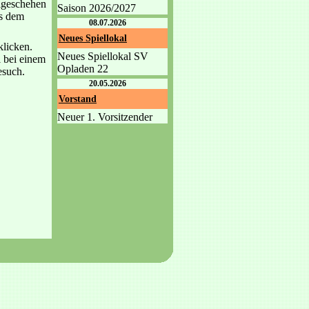
elgeschehen
Saison 2026/2027
us dem
08.07.2026
Neues Spiellokal
klicken.
Neues Spiellokal SV
 bei einem
Opladen 22
esuch.
20.05.2026
Vorstand
Neuer 1. Vorsitzender