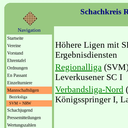
Schachkreis
Navigation
Startseite
Höhere Ligen mit S
Vereine
Ergebnisdiensten
Vorstand
Ehrentafel
Regionalliga
(SVM) 
Ordnungen
Leverkusener SC I
En Passant
Einzelturniere
Verbandsliga-Nord
(
Mannschaftsligen
Königsspringer I, L
Bezirksliga
SVM + NRW
Schachjugend
Pressemitteilungen
Wertungszahlen