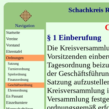
Schachkreis
Navigation
Startseite
§ 1 Einberufung
Vereine
Vorstand
Die Kreisversamml
Ehrentafel
Vorsitzenden einber
Ordnungen
Tagesordnung beizuf
Satzung
Turnierordnung
der Geschäftsführu
Spielordnung
Finanzordnung
Satzung aufzustellen
Geschäftsordnung
Kreisversammlung is
Ehrenordnung
En Passant
Versammlung festges
Einzelturniere
ordnungsgemäß erfol
Mannschaftsligen